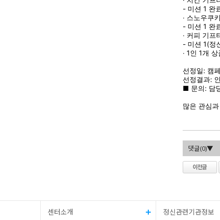
- 미션 1 
∙ 스노우쿠키
- 미션 1 
∙ 커피 기프티
- 미션 1(
∙ 1인 1개 
선정일: 캠페
선정결과: 
■ 문의: 담당
많은 관심과
댓글(
0
)▼
센터소개
정신관련기관정보