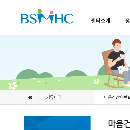
센터소개
정
커뮤니티
마음건강 이벤
마음건