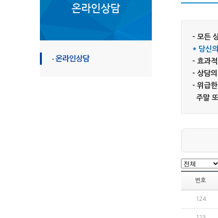
온라인상담
- 모든
* 당신
- 온라인상담
- 효과
- 상담
- 위급
주말 또
번호
124
123