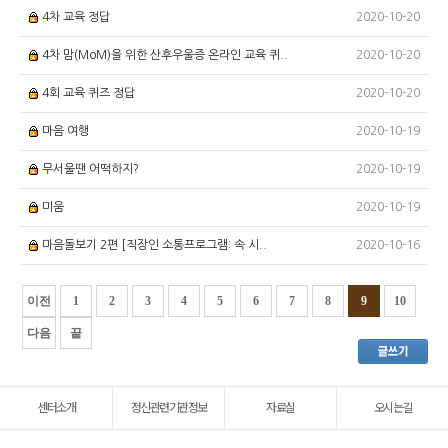
2020-10-20
4차 교육 정답
2020-10-20
4차 맘(MoM)을 위한 산후우울증 온라인 교육 퀴..
2020-10-20
4회 교육 퀴즈 정답
2020-10-19
마음 여행
2020-10-19
무서울땐 어떡하지?
2020-10-19
미움
2020-10-16
마음돌보기 2편 [직장인 소통프로그램: 속 시..
이전
1
2
3
4
5
6
7
8
9
10
다음
끝
센터소개
정신관련기관정보
자료실
오시는길